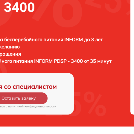
 3400
а бесперебойного питания INFORM до 3 лет
 желанию
бращения
йного питания
INFORM PDSP - 3400 от 35 минут
я со специалистом
Оставить заявку
есь c
политикой конфиденциальности