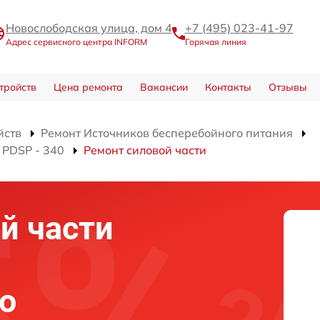
Новослободская улица, дом 4
+7 (495) 023-41-97
Адрес сервисного центра INFORM
Горячая линия
тройств
Цена ремонта
Вакансии
Контакты
Отзывы
йств
Ремонт Источников бесперебойного питания
 PDSP - 340
Ремонт силовой части
й части
о