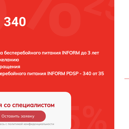
 340
а бесперебойного питания INFORM до 3 лет
 желанию
бращения
перебойного питания
INFORM PDSP - 340 от 35
я со специалистом
Оставить заявку
есь c
политикой конфиденциальности