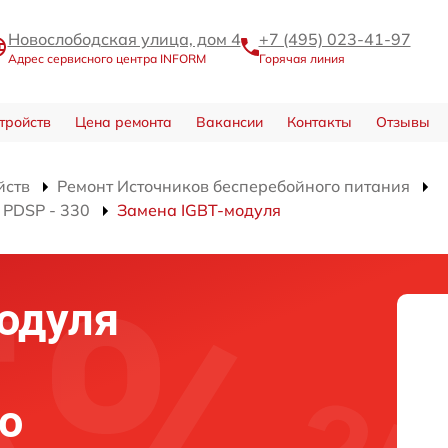
Новослободская улица, дом 4
+7 (495) 023-41-97
Адрес сервисного центра INFORM
Горячая линия
тройств
Цена ремонта
Вакансии
Контакты
Отзывы
йств
Ремонт Источников бесперебойного питания
 PDSP - 330
Замена IGBT-модуля
одуля
о