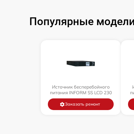
Популярные модели
Источник бесперебойного
питания INFORM SS LCD 230
п
Заказать ремонт