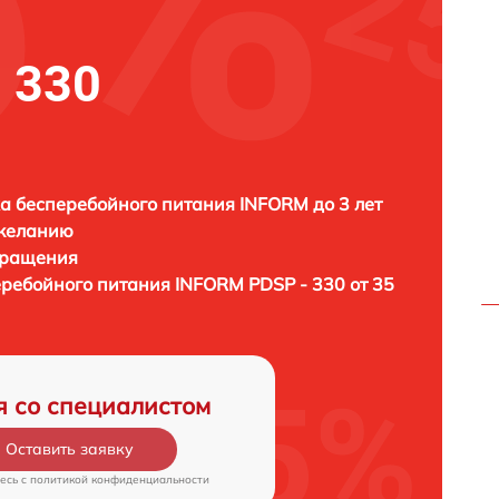
 330
а бесперебойного питания INFORM до 3 лет
 желанию
бращения
еребойного питания
INFORM PDSP - 330 от 35
я со специалистом
Оставить заявку
есь c
политикой конфиденциальности