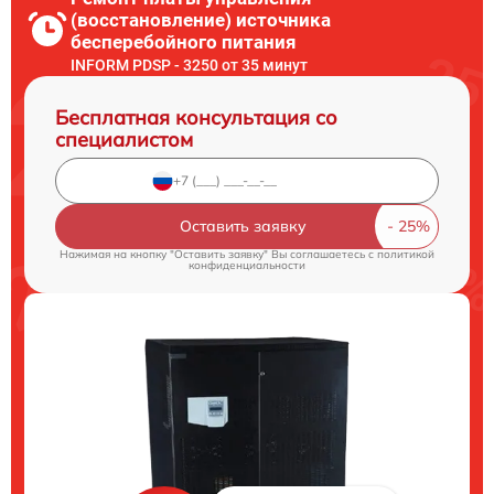
(восстановление) источника
бесперебойного питания
INFORM PDSP - 3250 от 35 минут
Бесплатная консультация со
специалистом
Оставить заявку
Нажимая на кнопку "Оставить заявку" Вы соглашаетесь c
политикой
конфиденциальности