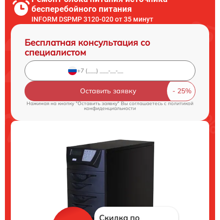
бесперебойного питания
INFORM DSPMP 3120-020 от 35 минут
Бесплатная консультация со
специалистом
Оставить заявку
Нажимая на кнопку "Оставить заявку" Вы соглашаетесь c
политикой
конфиденциальности
Скидка по