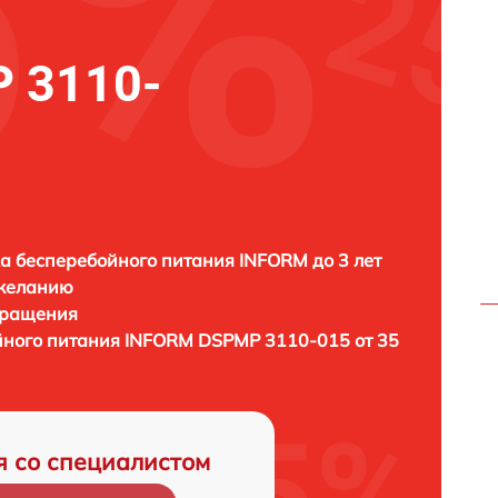
 3110-
а бесперебойного питания INFORM до 3 лет
 желанию
бращения
йного питания
INFORM DSPMP 3110-015 от 35
я со специалистом