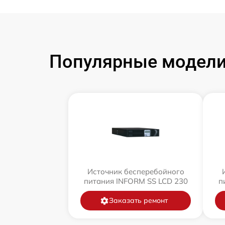
Популярные модели
Источник бесперебойного
питания INFORM SS LCD 230
п
Заказать ремонт