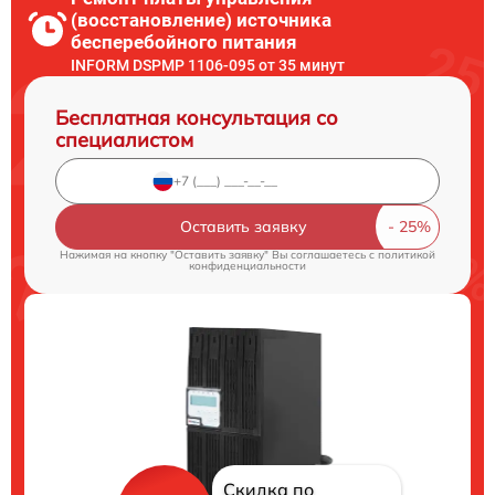
(восстановление) источника
бесперебойного питания
INFORM DSPMP 1106-095 от 35 минут
Бесплатная консультация со
специалистом
Оставить заявку
Нажимая на кнопку "Оставить заявку" Вы соглашаетесь c
политикой
конфиденциальности
Скидка по