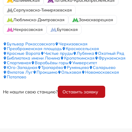
Калининская
Таганско-Краснопресненская
Серпуховско-Тимирязевская
Люблинско-Дмитровская
Замоскворецкая
Некрасовская
Бутовская
Бульвар Рокоссовского
Черкизовская
Преображенская площадь
Красносельская
Красные Ворота
Чистые пруды
Лубянка
Охотный Ряд
Библиотека имени Ленина
Кропоткинская
Фрунзенская
Спортивная
Воробьёвы горы
Университет
Юго-Западная
Тропарёво
Румянцево
Саларьево
Филатов Луг
Прокшино
Ольховая
Новомосковская
Потапово
Не нашли свою станцию?
Оставить заявку