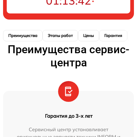
01:13:41
Преимущества
Этапы работ
Цены
Гарантия
М
Преимущества сервис-
центра
Гарантия до 3-х лет
Сервисный центр устанавливает
оригинальные запчасти техники INFORM и