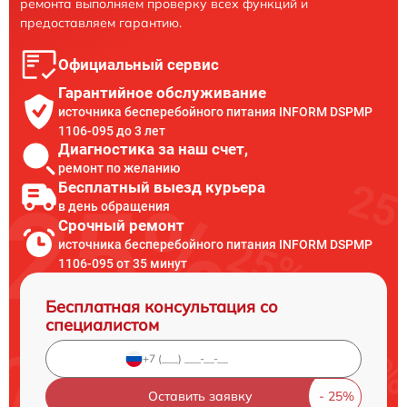
ремонта выполняем проверку всех функций и
предоставляем гарантию.
Официальный сервис
Гарантийное обслуживание
источника бесперебойного питания INFORM DSPMP
1106-095 до 3 лет
Диагностика за наш счет,
ремонт по желанию
Бесплатный выезд курьера
в день обращения
Срочный ремонт
источника бесперебойного питания INFORM DSPMP
1106-095 от 35 минут
Бесплатная консультация со
специалистом
Оставить заявку