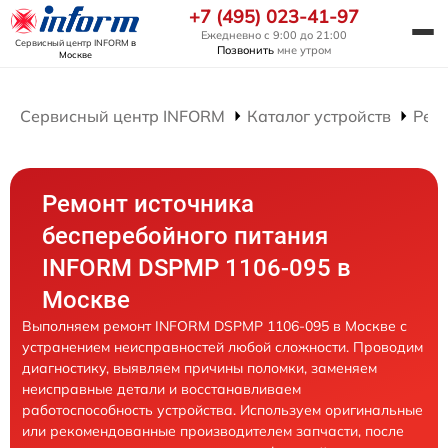
+7 (495) 023-41-97
Ежедневно с 9:00 до 21:00
Сервисный центр INFORM
в
Позвонить
мне утром
Москве
Сервисный центр INFORM
Каталог устройств
Рем
Ремонт источника
бесперебойного питания
INFORM DSPMP 1106-095 в
Москве
Выполняем ремонт INFORM DSPMP 1106-095 в Москве с
устранением неисправностей любой сложности. Проводим
диагностику, выявляем причины поломки, заменяем
неисправные детали и восстанавливаем
работоспособность устройства. Используем оригинальные
или рекомендованные производителем запчасти, после