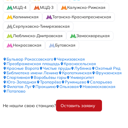
МЦД-4
МЦД-3
Калужско-Рижская
Калининская
Таганско-Краснопресненская
Серпуховско-Тимирязевская
Люблинско-Дмитровская
Замоскворецкая
Некрасовская
Бутовская
Бульвар Рокоссовского
Черкизовская
Преображенская площадь
Красносельская
Красные Ворота
Чистые пруды
Лубянка
Охотный Ряд
Библиотека имени Ленина
Кропоткинская
Фрунзенская
Спортивная
Воробьёвы горы
Университет
Юго-Западная
Тропарёво
Румянцево
Саларьево
Филатов Луг
Прокшино
Ольховая
Новомосковская
Потапово
Не нашли свою станцию?
Оставить заявку