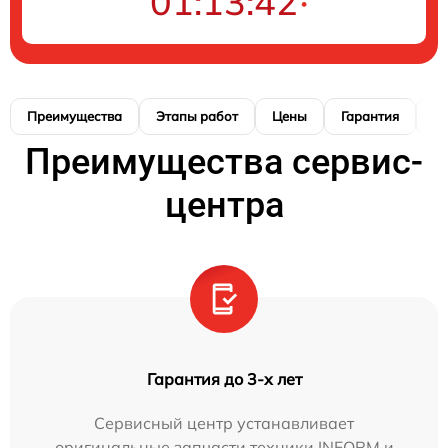
01:13:40
Преимущества
Этапы работ
Цены
Гарантия
М
Преимущества сервис-
центра
Гарантия до 3-х лет
Сервисный центр устанавливает
оригинальные запчасти техники INFORM и