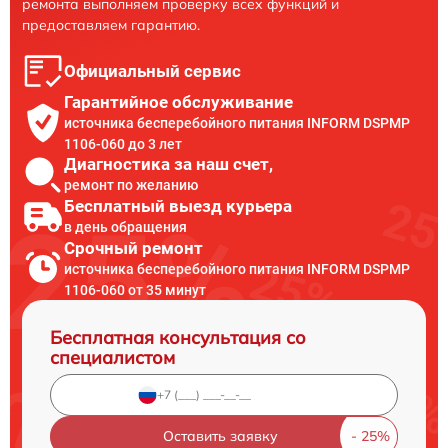
ремонта выполняем проверку всех функций и
предоставляем гарантию.
Официальный сервис
Гарантийное обслуживание
источника бесперебойного питания INFORM DSPMP
1106-060 до 3 лет
Диагностика за наш счет,
ремонт по желанию
Бесплатный выезд курьера
в день обращения
Срочный ремонт
источника бесперебойного питания INFORM DSPMP
1106-060 от 35 минут
Бесплатная консультация со
специалистом
Оставить заявку