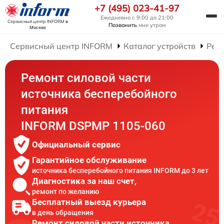
+7 (495) 023-41-97
Ежедневно с 9:00 до 21:00
Сервисный центр INFORM
в
Позвонить
мне утром
Москве
Сервисный центр INFORM
Каталог устройств
Рем
Ремонт силовой части
источника бесперебойного
питания
INFORM DSPMP 1105-060
Официальный сервис
Гарантийное обслуживание
источника бесперебойного питания INFORM до 3 лет
Диагностика за наш счет,
ремонт по желанию
Бесплатный выезд курьера
в день обращения
Ремонт силовой части источника