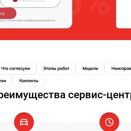
вку
есь c
политикой конфиденциальности
Что согласуем
Этапы работ
Модели
Неисправ
там
Контакты
реимущества сервис-цент