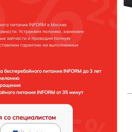
ного питания INFORM в Москве
авности. Устраняем поломки, заменяем
ные запчасти и проводим полную
оставляем гарантию на выполненные
а бесперебойного питания INFORM до 3 лет
 желанию
бращения
ойного питания INFORM от 35 минут
я со специалистом