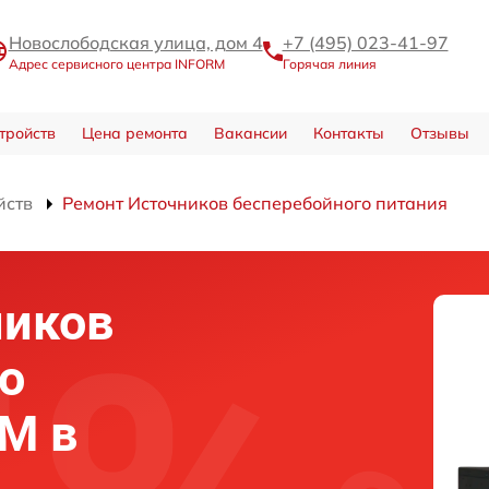
Новослободская улица, дом 4
+7 (495) 023-41-97
Адрес сервисного центра INFORM
Горячая линия
тройств
Цена ремонта
Вакансии
Контакты
Отзывы
йств
Ремонт Источников бесперебойного питания
ников
о
M в