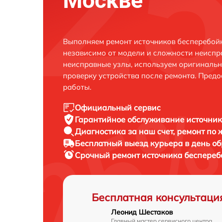
Москве
Выполняем ремонт источников бесперебой
независимо от модели и сложности неиспр
неисправные узлы, используем оригиналь
проверку устройства после ремонта. Пред
работы.
Официальный сервис
Гарантийное обслуживание
источник
Диагностика за наш счет,
ремонт по
Бесплатный выезд курьера
в день о
Срочный ремонт
источника беспереб
Бесплатная консультаци
Леонид Шестаков
Главный мастер сервисного центра