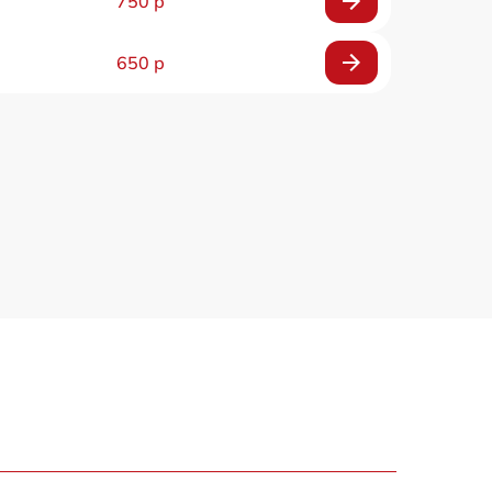
750 р
650 р